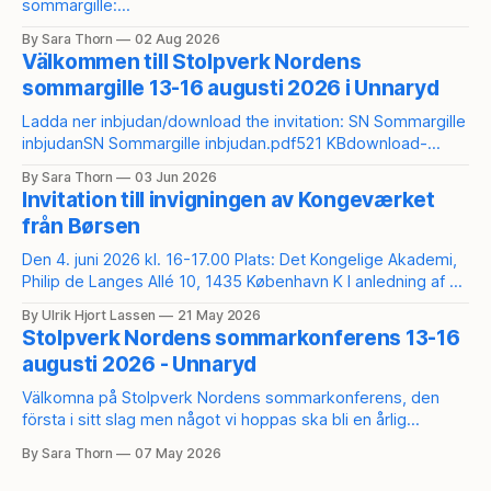
sommargille:
Programinfo: https://docs.google.com/document/d/15tx2mr
By Sara Thorn
02 Aug 2026
AzddVTpUyc1EUR4ZtwWb_yrO3uHQJFHgPvl6U/edit?
Välkommen till Stolpverk Nordens
usp=sharing Anmäl dig här:
sommargille 13-16 augusti 2026 i Unnaryd
https://secure.tickster.com/sv/3vpuuwpn6m408y3/product
s För att bli medlem i Stolpverk Norden:
Ladda ner inbjudan/download the invitation: SN Sommargille
https://stolpverk.org/medlemskap/
inbjudanSN Sommargille inbjudan.pdf521 KBdownload-
circleSN Summer Guild InviteSN Summer Guild Invite.pdf520
By Sara Thorn
03 Jun 2026
KBdownload-circle Direktlänk till anmälan/direct link to the
Invitation till invigningen av Kongeværket
sign-up:
från Børsen
https://secure.tickster.com/sv/3vpuuwpn6m408y3/product
s
Den 4. juni 2026 kl. 16-17.00 Plats: Det Kongelige Akademi,
Philip de Langes Allé 10, 1435 København K I anledning af at
en del af Børsens historiske trækonstruktion som et
By Ulrik Hjort Lassen
21 May 2026
forsøgsbyggeri er blevet genskabt i fuld skala ved hjælp af
Stolpverk Nordens sommarkonferens 13-16
traditionelle værktøjer og håndværksmetoder inviteres du til
augusti 2026 - Unnaryd
fejring og
Välkomna på Stolpverk Nordens sommarkonferens, den
första i sitt slag men något vi hoppas ska bli en årlig
tradition. Konferensen äger rum vid Kroksjön i Unnaryd, på
By Sara Thorn
07 May 2026
samma plats där Kesurokai 2025 hölls. Under helgen
kommer det bjudas på ett rikt program med både längre