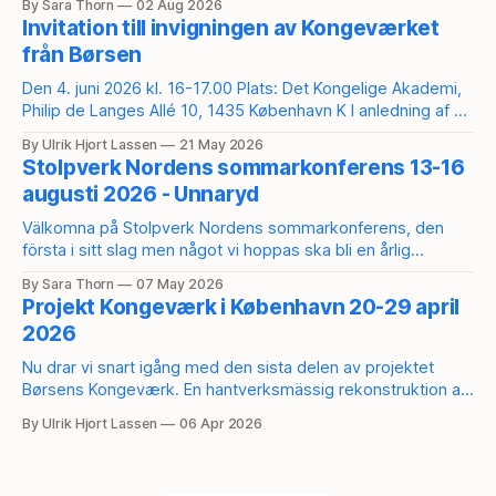
By Sara Thorn
02 Aug 2026
AzddVTpUyc1EUR4ZtwWb_yrO3uHQJFHgPvl6U/edit?
Invitation till invigningen av Kongeværket
usp=sharing Anmäl dig här:
från Børsen
https://secure.tickster.com/sv/3vpuuwpn6m408y3/product
s För att bli medlem i Stolpverk Norden:
Den 4. juni 2026 kl. 16-17.00 Plats: Det Kongelige Akademi,
https://stolpverk.org/medlemskap/
Philip de Langes Allé 10, 1435 København K I anledning af at
en del af Børsens historiske trækonstruktion som et
By Ulrik Hjort Lassen
21 May 2026
forsøgsbyggeri er blevet genskabt i fuld skala ved hjælp af
Stolpverk Nordens sommarkonferens 13-16
traditionelle værktøjer og håndværksmetoder inviteres du til
augusti 2026 - Unnaryd
fejring og
Välkomna på Stolpverk Nordens sommarkonferens, den
första i sitt slag men något vi hoppas ska bli en årlig
tradition. Konferensen äger rum vid Kroksjön i Unnaryd, på
By Sara Thorn
07 May 2026
samma plats där Kesurokai 2025 hölls. Under helgen
Projekt Kongeværk i København 20-29 april
kommer det bjudas på ett rikt program med både längre
2026
och kortare workshops och spännande
Nu drar vi snart igång med den sista delen av projektet
Børsens Kongeværk. En hantverksmässig rekonstruktion av
en av de stora takstolarna från Børsen i København. Plats *
By Ulrik Hjort Lassen
06 Apr 2026
Det Kongelige Akademi på Holmen i Köpenhamn, Philip de
Langes Allé 10, 1435 København K. Tidplan * 20-25 april:
Layout, påritning och huggning av