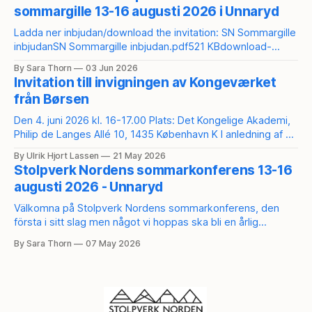
usp=sharing Anmäl dig här:
sommargille 13-16 augusti 2026 i Unnaryd
https://secure.tickster.com/sv/3vpuuwpn6m408y3/product
s För att bli medlem i Stolpverk Norden:
Ladda ner inbjudan/download the invitation: SN Sommargille
https://stolpverk.org/medlemskap/
inbjudanSN Sommargille inbjudan.pdf521 KBdownload-
circleSN Summer Guild InviteSN Summer Guild Invite.pdf520
By Sara Thorn
03 Jun 2026
KBdownload-circle Direktlänk till anmälan/direct link to the
Invitation till invigningen av Kongeværket
sign-up:
från Børsen
https://secure.tickster.com/sv/3vpuuwpn6m408y3/product
s
Den 4. juni 2026 kl. 16-17.00 Plats: Det Kongelige Akademi,
Philip de Langes Allé 10, 1435 København K I anledning af at
en del af Børsens historiske trækonstruktion som et
By Ulrik Hjort Lassen
21 May 2026
forsøgsbyggeri er blevet genskabt i fuld skala ved hjælp af
Stolpverk Nordens sommarkonferens 13-16
traditionelle værktøjer og håndværksmetoder inviteres du til
augusti 2026 - Unnaryd
fejring og
Välkomna på Stolpverk Nordens sommarkonferens, den
första i sitt slag men något vi hoppas ska bli en årlig
tradition. Konferensen äger rum vid Kroksjön i Unnaryd, på
By Sara Thorn
07 May 2026
samma plats där Kesurokai 2025 hölls. Under helgen
kommer det bjudas på ett rikt program med både längre
och kortare workshops och spännande