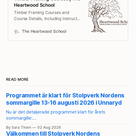
Heartwood School
Timber Framing Courses and
Course Details, Including Instructor
Bios. Learn Timber Framing at The
Heartwood School!
The Heartwood School
READ MORE
Programmet är klart för Stolpverk Nordens
sommargille 13-16 augusti 2026 i Unnaryd
Nu är det detaljerade programmet klart för årets
sommargille:
Programinfo: https://docs.google.com/document/d/15tx2mr
By Sara Thorn
02 Aug 2026
AzddVTpUyc1EUR4ZtwWb_yrO3uHQJFHgPvl6U/edit?
Välkommen till Stolpverk Nordens