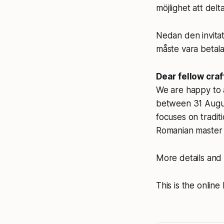
möjlighet att de
Nedan den invitat
måste vara betal
Dear fellow cra
We are happy to 
between 31 Augus
focuses on tradit
Romanian master 
More details and 
This is the online