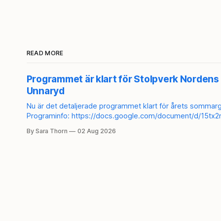
READ MORE
Programmet är klart för Stolpverk Nordens 
Unnaryd
Nu är det detaljerade programmet klart för årets sommargi
Programinfo: https://docs.google.com/document/d/15
usp=sharing Anmäl dig här: https://secure.tickster.com/sv/3vpuuwpn6m408y3/products För att bli medlem i
By Sara Thorn
02 Aug 2026
Stolpverk Norden: https://stolpverk.org/medlemskap/