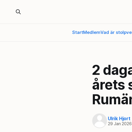
Start
Medlem
Vad är stolpve
2 dagar
årets
Rumä
Ulrik Hjor
29 Jan 2026