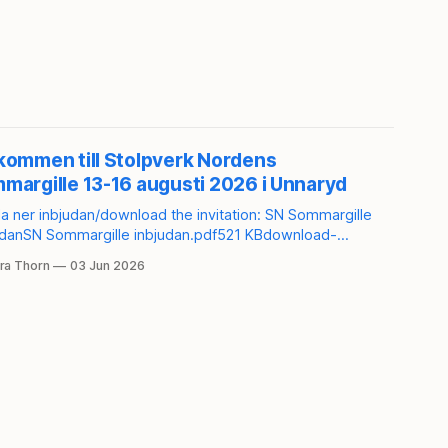
kommen till Stolpverk Nordens
Inv
margille 13-16 augusti 2026 i Unnaryd
in
Ko
ner inbjudan/download the invitation: SN Sommargille
fr
udanSN Sommargille inbjudan.pdf521 KBdownload-
leSN Summer Guild InviteSN Summer Guild Invite.pdf520
Den 
ra Thorn
03 Jun 2026
le Direktlänk till anmälan/direct link to the
16-17.00
-up:
Kon
s://secure.tickster.com/sv/3vpuuwpn6m408y3/products
By U
Phi
2
Allé
Køb
anle
del
hist
træ