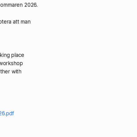
v sommaren 2026.
otera att man
king place
e workshop
ther with
26.pdf