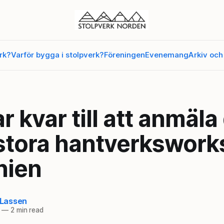
rk?
Varför bygga i stolpverk?
Föreningen
Evenemang
Arkiv och
 kvar till att anmäla d
 stora hantverkswork
nien
t Lassen
—
2 min read