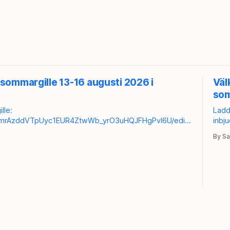
sommargille 13-16 augusti 2026 i
Väl
som
lle:
Ladda 
tx2mrAzddVTpUyc1EUR4ZtwWb_yrO3uHQJFHgPvl6U/edit?
inbj
circ
By Sa
KBdownload-circ
sign
http