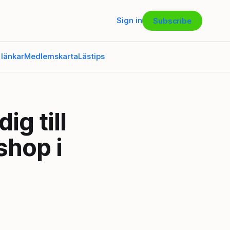
Sign in
Subscribe
 länkar
Medlemskarta
Lästips
ig till
shop i