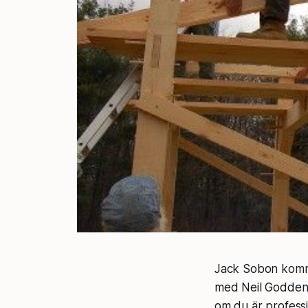
Jack Sobon kommer
med Neil Godde
om du är professi