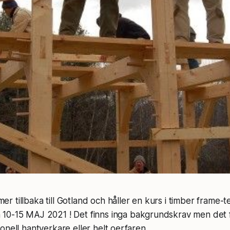
 tillbaka till Gotland och håller en kurs i timber frame-t
n
10-15 MAJ 2021
! Det finns inga bakgrundskrav men det 
onell hantverkare eller helt oerfaren.