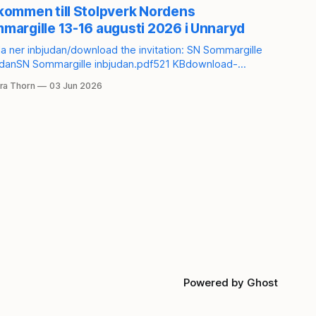
kommen till Stolpverk Nordens
Inv
margille 13-16 augusti 2026 i Unnaryd
in
Ko
ner inbjudan/download the invitation: SN Sommargille
fr
udanSN Sommargille inbjudan.pdf521 KBdownload-
leSN Summer Guild InviteSN Summer Guild Invite.pdf520
Den 
ra Thorn
03 Jun 2026
le Direktlänk till anmälan/direct link to the
16-17.00
-up:
Kon
s://secure.tickster.com/sv/3vpuuwpn6m408y3/products
By U
Phi
2
Allé
Køb
anle
del
hist
træ
som
for
ble
fuld
af t
Powered by
Ghost
vær
hån