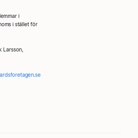
lemmar i
ms i stället för
ik Larsson,
rdsforetagen.se