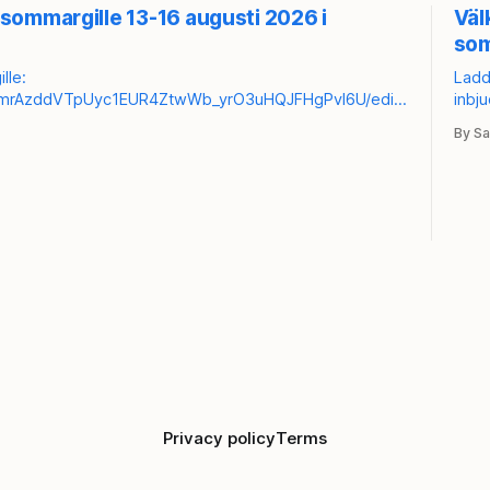
sommargille 13-16 augusti 2026 i
Väl
som
lle:
Ladda 
tx2mrAzddVTpUyc1EUR4ZtwWb_yrO3uHQJFHgPvl6U/edit?
inbj
circ
By Sa
KBdownload-circ
sign
http
Privacy policy
Terms