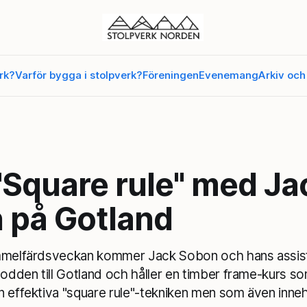
rk?
Varför bygga i stolpverk?
Föreningen
Evenemang
Arkiv och
"Square rule" med Ja
 på Gotland
immelfärdsveckan kommer Jack Sobon och hans assis
Godden till Gotland och håller en timber frame-kurs s
 effektiva "square rule"-tekniken men som även innehå