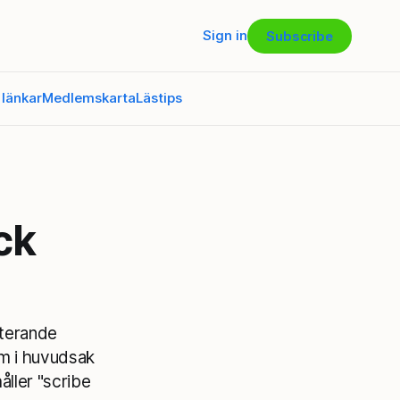
Sign in
Subscribe
 länkar
Medlemskarta
Lästips
ck
terande
om i huvudsak
ller "scribe