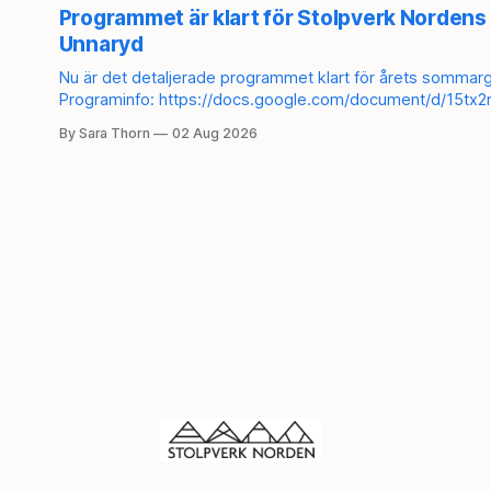
Programmet är klart för Stolpverk Nordens 
Unnaryd
Nu är det detaljerade programmet klart för årets sommargi
Programinfo: https://docs.google.com/document/d/15
usp=sharing Anmäl dig här: https://secure.tickster.com/sv/3vpuuwpn6m408y3/products För att bli medlem i
By Sara Thorn
02 Aug 2026
Stolpverk Norden: https://stolpverk.org/medlemskap/