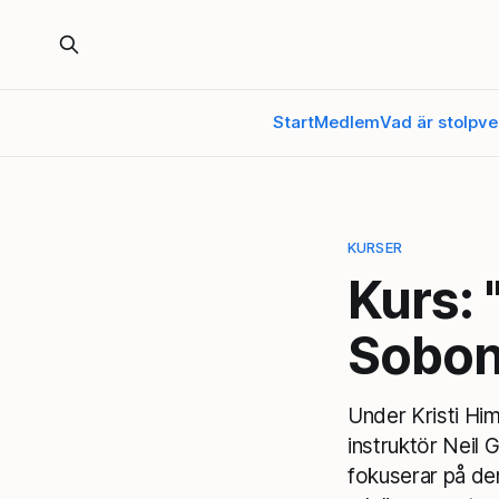
Start
Medlem
Vad är stolpve
KURSER
Kurs: 
Sobon
Under Kristi H
instruktör Neil 
fokuserar på den