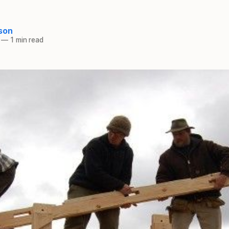
son
—
1 min read