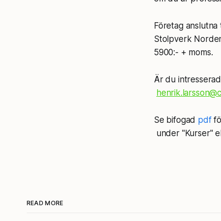
Företag anslutna
Stolpverk Norden 
5900:- + moms.
Är du intresserad 
henrik.larsson@c
Se bifogad
pdf
fö
under "Kurser" el
READ MORE